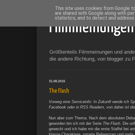
This site uses cookies from Google to 
are shared with Google along with per
statistics, and to detect and address
Filmmeinungen
Größtenteils Filmmeinungen und andere
die andere Richtung, von blogger zu
31.08.2016
The Flash
Vorweg eine Serviceinfo: In Zukunft werde ich Sp
Facebook oder in RSS Readern, von daher ist dies
Nun aber zum Thema. Nach dem absoluten Deb
geworden bin ich mit der Serie
The Flash
. Die u
geweckt und ich habe mir die erste Staffel bei 
klasse Charaktere, smarte Referenzen und mehr p