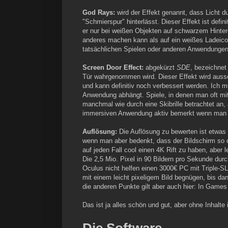
God Rays:
wird der Effekt genannt, dass Licht du
"Schmierspur" hinterlässt. Dieser Effekt ist defini
er nur bei weißen Objekten auf schwarzem Hinter
anderes machen kann als auf ein weißes Ladeicon
tatsächlichen Spielen oder anderen Anwendungen 
Screen Door Effect:
abgekürzt
SDE
, bezeichnet 
Tür wahrgenommen wird. Dieser Effekt wird aussc
und kann definitiv noch verbessert werden. Ich m
Anwendung abhängt. Spiele, in denen man oft mit
manchmal wie durch eine Skibrille betrachtet an, 
immersiven Anwendung aktiv bemerkt wenn man n
Auflösung:
Die Auflösung zu bewerten ist etwas 
wenn man aber bedenkt, dass der Bildschirm so ca
auf jeden Fall cool einen 4K Rift zu haben, aber 
Die 2,5 Mio. Pixel in 90 Bildern pro Sekunde durc
Oculus nicht helfen einen 3000€ PC mit Triple-S
mit einem leicht pixeligem Bild begnügen, bis dan
die anderen Punkte gilt aber auch hier: In Game
Das ist ja alles schön und gut, aber ohne Inhalte 
Die Software