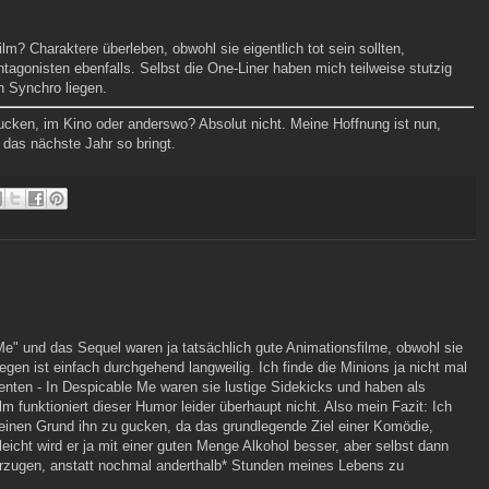
m? Charaktere überleben, obwohl sie eigentlich tot sein sollten,
tagonisten ebenfalls. Selbst die One-Liner haben mich teilweise stutzig
n Synchro liegen.
ucken, im Kino oder anderswo? Absolut nicht. Meine Hoffnung ist nun,
das nächste Jahr so bringt.
Me" und das Sequel waren ja tatsächlich gute Animationsfilme, obwohl sie
gen ist einfach durchgehend langweilig. Ich finde die Minions ja nicht mal
nten - In Despicable Me waren sie lustige Sidekicks und haben als
m funktioniert dieser Humor leider überhaupt nicht. Also mein Fazit: Ich
keinen Grund ihn zu gucken, da das grundlegende Ziel einer Komödie,
lleicht wird er ja mit einer guten Menge Alkohol besser, aber selbst dann
orzugen, anstatt nochmal anderthalb* Stunden meines Lebens zu