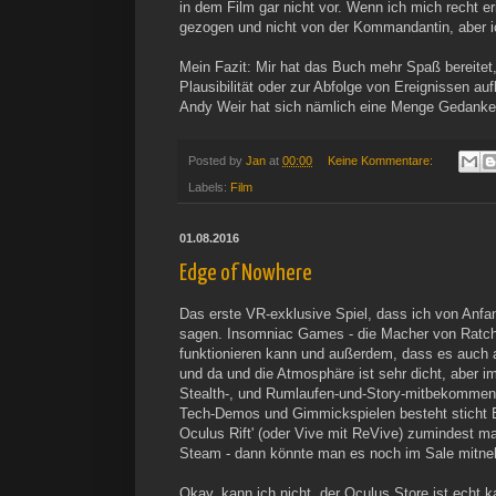
in dem Film gar nicht vor. Wenn ich mich recht 
gezogen und nicht von der Kommandantin, aber ic
Mein Fazit: Mir hat das Buch mehr Spaß bereitet, 
Plausibilität oder zur Abfolge von Ereignissen au
Andy Weir hat sich nämlich eine Menge Gedank
Posted by
Jan
at
00:00
Keine Kommentare:
Labels:
Film
01.08.2016
Edge of Nowhere
Das erste VR-exklusive Spiel, dass ich von Anfa
sagen. Insomniac Games - die Macher von Ratchet
funktionieren kann und außerdem, dass es auch an
und da und die Atmosphäre ist sehr dicht, aber i
Stealth-, und Rumlaufen-und-Story-mitbekommen-
Tech-Demos und Gimmickspielen besteht sticht E
Oculus Rift' (oder Vive mit ReVive) zumindest m
Steam - dann könnte man es noch im Sale mitneh
Okay, kann ich nicht, der Oculus Store ist echt k