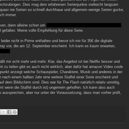
urchzubingen. Dies mag dem erfahrenen Serienjunkie vielleicht langsam
quasi nie Serien so schnell durchhaue und allgemein wenige Serien gucke,
uch immer.
cken, dann alleine schon um
fucking Mark Hamill einen "I am your father"-
l gefallen. Meine volle Empfehlung für diese Serie.
leider nicht in Prime enthalten und bevor ich mir für 35€ die digitale
luray vor, die am 12. September erscheint. Ich kann es kaum erwarten,
 Ende.
lt mir echt mehr und mehr. Klar, das Angebot ist bei Netflix besser und
t zu teilen gibt es auch nicht wirklich, aber dafür hat amazon Video coole
tpunkt anzeigt welche Schauspieler, Charaktere, Musik und anderes in der
nach einem halben Jahr eine weitere Staffel einer Serie erscheint und
auf dem Bildschirm sind. Dies war für
The Flash
natürlich relativ unnötig,
t wenn die Staffel durch ist) ungemein geholfen. Ich kann also auch
o aussprechen, aber nur unter der Voraussetzung, dass man vorher prüft,