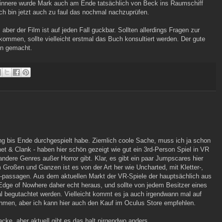
erinnere wurde Mark auch am Ende tatsächlich von Beck ins Raumschiff
h bin jetzt auch zu faul das nochmal nachzuprüfen.
aber der Film ist auf jeden Fall guckbar. Sollten allerdings Fragen zur
fkommen, sollte vielleicht erstmal das Buch konsultiert werden. Der gute
en gemacht.
ng bis Ende durchgespielt habe. Ziemlich coole Sache, muss ich ja schon
 & Clank - haben hier schön gezeigt wie gut ein 3rd-Person Spiel in VR
dere Genres außer Horror gibt. Klar, es gibt ein paar Jumpscares hier
m Großen und Ganzen ist es von der Art her wie Uncharted, mit Kletter-,
passagen. Aus dem aktuellen Markt der VR-Spiele der hauptsächlich aus
dge of Nowhere daher echt heraus, und sollte von jedem Besitzer eines
al begutachtet werden. Vielleicht kommt es ja auch irgendwann mal auf
men, aber ich kann hier auch den Kauf im Oculus Store empfehlen.
acke, aber aktuell gibt es das halt nirgendwo anders.