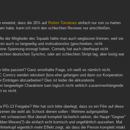
ie erwartet, dass die 26% auf
Rotten Tomatoes
einfach nur von zu harten
ehen habe, kann ich mich den schlechten Reviews nur anschließen.
lfte der Mitglieder des Squads hätte man auch weglassen können, weil sie
en auch so langweilig und motivationslos (geschrieben, nicht
 keine Spannung erzeugt haben. Comedy hat auch überhaupt nicht
hlechten deutschen Synchro, oder am schlechten Skript lag, aber lustig war
 bitte passiert? Ganz ernsthafte Frage, ich weiß es nämlich nicht.
 Comics werden rekrutiert (bzw eher gefangen und dann zur Kooperation
Einträgen abzuarbeiten? Dies ist leider die akkurateste
 langweiliger Charaktere tuen logisch nicht wirklich zusammenhängende
t es nicht.
 PG-13 Freigabe? Wer hat sich bitte überlegt, dass so ein Film auf diese
Szenen die wohl als Schock dienen sollen - Mehrere aufgespießte
mit schwarzem Blut überall komplett lächerlich wirken, die Haupt-"Gegner"
bber-Wesen(?) die einfach echt komisch und ungefährlich aussehen. Mal
terkopf eigentlich mehr Effekt zeigt, als dass die Person komplett intakt