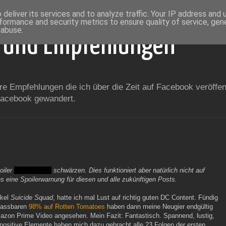
deliver its services and to analyze traffic. Your IP address and
formance and security metrics to ensure quality of service, ge
 abuse.
 und Empfehlungen
 Empfehlungen die ich über die Zeit auf Facebook veröffent
 Facebook gewandert.
oiler
auf diese Art
schwärzen. Dies funktioniert aber natürlich nicht auf
 eine Spoilerwarnung für diesen und alle zukünftigen Posts.
akel
Suicide Squad
, hatte ich mal Lust auf richtig guten DC Content. Fündig
nfassbaren
98% auf Rotten Tomatoes
haben dann meine Neugier endgültig
amazon Prime Video angesehen. Mein Fazit: Fantastisch. Spannend, lustig,
ositive Elemente haben mich dazu gebracht alle 23 Folgen der ersten