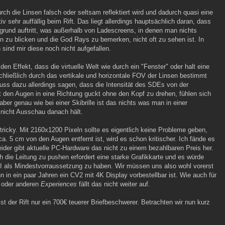
rch die Linsen falsch oder seltsam reflektiert wird und dadurch quasi eine
tiv sehr auffällig beim Rift. Das liegt allerdings hauptsächlich daran, dass
grund auftritt, was außerhalb von Ladescreens, in denen man nichts
 zu blicken und die God Rays zu bemerken, nicht oft zu sehen ist. In
sind mir diese noch nicht aufgefallen.
den Effekt, dass die virtuelle Welt wie durch ein "Fenster" oder halt eine
hließlich durch das vertikale und horizontale FOV der Linsen bestimmt
uss dazu allerdings sagen, dass die Intensität des SDEs von der
 den Augen in eine Richtung guckt ohne den Kopf zu drehen, fühlen sich
aber genau wie bei einer Skibrille ist das nichts was man in einer
icht Ausschau danach hält.
tricky. Mit 2160x1200 Pixeln sollte es eigentlich keine Probleme geben,
. 5 cm von den Augen entfernt ist, wird es schon kritischer. Ich fände es
leider gibt aktuelle PC-Hardware das nicht zu einem bezahlbaren Preis her.
h die Leitung zu pushen erfordert eine starke Grafikkarte und es würde
LI als Mindestvorraussetzung zu haben. Wir müssen uns also wohl vorerst
n in ein paar Jahren ein CV2 mit 4K Display vorbestellbar ist. Wie auch für
s oder anderen
Experiences
fällt das nicht weiter auf.
ist der Rift nur ein 700€ teuerer Briefbeschwerer. Betrachten wir nun kurz