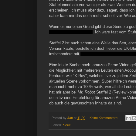
Staffel innerhalb von weniger als zwei Wochen d
erscheinen, ich muss aber dazu sagen, dass ich 
daher kam mir das doch recht schnell vor. Wie a
Wenn es nur einen Grund gibt diese Serie zu gu
Moment haben zu sehen
. Ich wäre fast vom Stuh
Staffel 2 ist auch schon eine Weile draußen, aber 
Version kaufe, bestelle ich doch lieber die UK-B
insbesondere mit
diesem miesem Cliffhanger am
Eine letzte Sache noch: amazon Prime Video gefäl
die Möglichkeit mit mehreren Leuten einen Accoun
Features wie "X-Ray", welches live zu jedem Zei
aktuellen Szene vorkommen. Super hilfreich wenn 
man nicht mehr zu 100% weiß, wer all die Leute 
hat mir aber bei
Mr. Robot
Staffel 2 (Review komm
definitiv eine Empfehlung für amazon Prime Vide
ob auch die gewünschten Inhalte da sind.
Posted by
Jan
at
11:00
Keine Kommentare:
Labels:
Serie