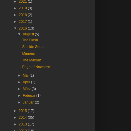
►
2021
(1)
►
2019
(3)
►
2018
(2)
►
2017
(1)
▼
2016
(13)
▼
August
(5)
The Flash
Suicide Squad
Minions
The Martian
Edge of Nowhere
►
Mai
(1)
►
April
(1)
►
März
(3)
►
Februar
(1)
►
Januar
(2)
►
2015
(17)
►
2014
(35)
►
2013
(17)