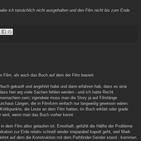
abe ich tatsächlich nicht ausgehalten und den Film nicht bis zum Ende
en Film, als auch das Buch auf dem der Film basiert.
örbuch gekauft und angehört habe und dann erfahren hab, dass es eine
dass hier arg viele Sachen fehlen werden - und ich hatte Recht.
Filmemachern sein; irgendwie muss man die Story ja auf Filmlänge
haus Längen, die in Filmform einfach nur langweilig gewesen wären.
ritikpunkte, die Leute an dem Film hatten, im Buch erklärt oder grade
er wird, wenn man das Buch vorher kennt.
in dem Film alles gelaufen ist. Ernsthaft, gefühlt die Hälfte der Probleme
tion zur Erde relativ schnell wieder irreparabel kaputt geht, weil Mark
 lehnt auf dem die Konstruktion mit dem Pathfinder-Sender stand - kommen