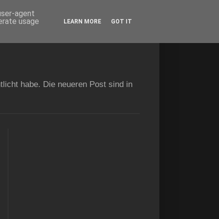
 user-agent
nerate usage
LEARN MORE
GOT IT
licht habe. Die neueren Post sind in