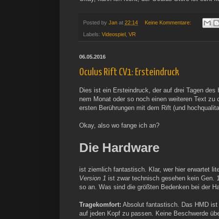
Posted by
Jan
at
22:14
Keine Kommentare:
Labels:
Videospiel
,
VR
06.05.2016
Oculus Rift CV1: Ersteindruck
Dies ist ein Ersteindruck, der auf drei Tagen des
nem Monat oder so noch einen weiteren Text zu 
ersten Berührungen mit dem Rift (und hochqualit
Okay, also wo fange ich an?
Die Hardware
ist ziemlich fantastisch. Klar, wer hier erwartet 
Version 1
ist zwar technisch gesehen kein Gen. 1
so an. Was sind die größten Bedenken bei der H
Tragekomfort:
Absolut fantastisch. Das HMD ist 
auf jeden Kopf zu passen. Keine Beschwerde übe