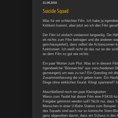
21.08.2016
Suicide Squad
Was für ein schlechter Film. Ich habe ja irgendw
Kritikern kommt, aber jetzt wo ich den Film ges
Der Film ist einfach verdammt langweilig. Die Hä
eh nichts zum Film beitragen und die anderen war
geschauspielert), dass selbst die Actionszenen
funktioniert. Ich weiß nicht ob das nur an der sc
an dem Film so gut wie nichts.
Ein paar Worten zum Plot: Was ist in diesem Film
Irgendwelche "Bösewichte" aus verschiedenen DC
gezwungen) um was zu tun? Ein Questlog mit drei 
Zusammenfassung die ich geben kann: Ein Haufen
Dinge ohne wirklichen Grund. Klingt spannend? Is
Abschließend noch ein paar Kleinigkeiten:
Wieso zum Teufel hat dieser Film eine FSK16 bzw
Freigabe getrimmt werden soll? Nicht nur, dass 
Menschen in einer U-Bahn Station zum Beispiel - 
des Squads sind auch nur so komische Stein-Blu
ganz abgesehen davon, dass ein Schuss in den Hin