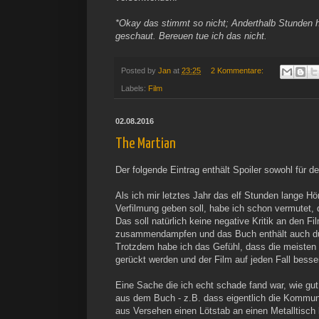
*Okay das stimmt so nicht; Anderthalb Stunden h
geschaut. Bereuen tue ich das nicht.
Posted by
Jan
at
23:25
2 Kommentare:
Labels:
Film
02.08.2016
The Martian
Der folgende Eintrag enthält Spoiler sowohl für d
Als ich mir letztes Jahr das elf Stunden lange H
Verfilmung geben soll, habe ich schon vermutet, 
Das soll natürlich keine negative Kritik an den 
zusammendampfen und das Buch enthält auch durc
Trotzdem habe ich das Gefühl, dass die meisten K
gerückt werden und der Film auf jeden Fall bess
Eine Sache die ich echt schade fand war, wie gut 
aus dem Buch - z.B. dass eigentlich die Kommunika
aus Versehen einen Lötstab an einen Metalltisch