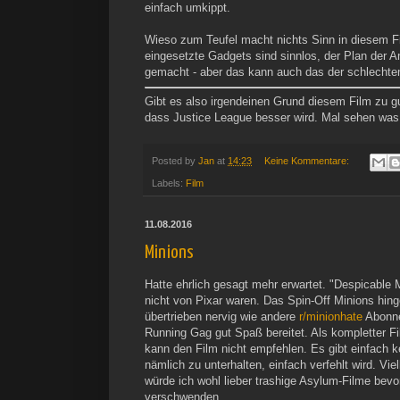
einfach umkippt.
Wieso zum Teufel macht nichts Sinn in diesem Fil
eingesetzte Gadgets sind sinnlos, der Plan der An
gemacht - aber das kann auch das der schlechte
Gibt es also irgendeinen Grund diesem Film zu g
dass Justice League besser wird. Mal sehen was 
Posted by
Jan
at
14:23
Keine Kommentare:
Labels:
Film
11.08.2016
Minions
Hatte ehrlich gesagt mehr erwartet. "Despicable 
nicht von Pixar waren. Das Spin-Off Minions hinge
übertrieben nervig wie andere
r/minionhate
Abonne
Running Gag gut Spaß bereitet. Als kompletter Fil
kann den Film nicht empfehlen. Es gibt einfach 
nämlich zu unterhalten, einfach verfehlt wird. Vie
würde ich wohl lieber trashige Asylum-Filme bev
verschwenden.