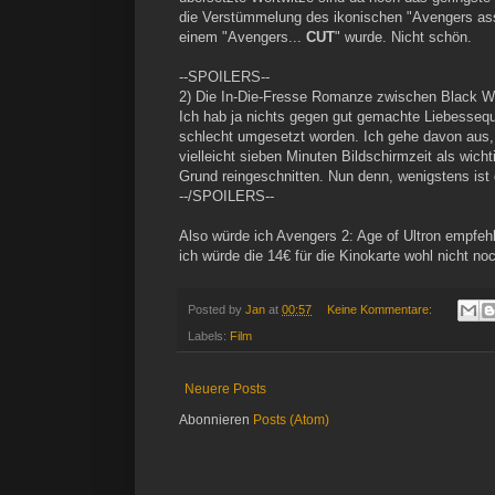
die Verstümmelung des ikonischen "Avengers ass
einem "Avengers...
CUT
" wurde. Nicht schön.
--SPOILERS--
2) Die In-Die-Fresse Romanze zwischen Black 
Ich hab ja nichts gegen gut gemachte Liebesseque
schlecht umgesetzt worden. Ich gehe davon aus, d
vielleicht sieben Minuten Bildschirmzeit als wi
Grund reingeschnitten. Nun denn, wenigstens ist d
--/SPOILERS--
Also würde ich Avengers 2: Age of Ultron empfehl
ich würde die 14€ für die Kinokarte wohl nicht no
Posted by
Jan
at
00:57
Keine Kommentare:
Labels:
Film
Neuere Posts
Abonnieren
Posts (Atom)