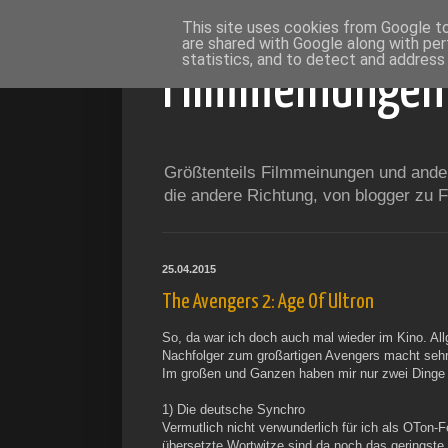
This site uses cookies from Google to 
are shared with Google along with per
statistics, and to detect and address
Filmmeinungen
Größtenteils Filmmeinungen und andere
die andere Richtung, von blogger zu
25.04.2015
The Avengers 2: Age Of Ultron
So, da war ich doch auch mal wieder im Kino. Al
Nachfolger zum großartigen Avengers macht sehr 
Im großen und Ganzen haben mir nur zwei Dinge n
1) Die deutsche Synchro
Vermutlich nicht verwunderlich für ich als OTon-Fe
übersetzte Wortwitze sind da noch das geringste