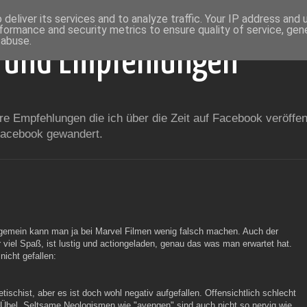
deliver its services and to analyze traffic. Your IP address and
formance and security metrics to ensure quality of service, ge
 abuse.
 und Empfehlungen
 Empfehlungen die ich über die Zeit auf Facebook veröffent
 Facebook gewandert.
lgemein kann man ja bei Marvel Filmen wenig falsch machen. Auch der
viel Spaß, ist lustig und actiongeladen, genau das was man erwartet hat.
icht gefallen:
tischist, aber es ist doch wohl negativ aufgefallen. Offensichtlich schlecht
 Übel. Seltsame Neologismen wie "avengen" sind auch nicht so nervig wie