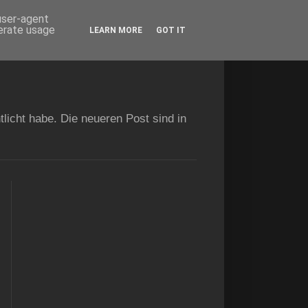
 user-agent
nerate usage
LEARN MORE
GOT IT
licht habe. Die neueren Post sind in