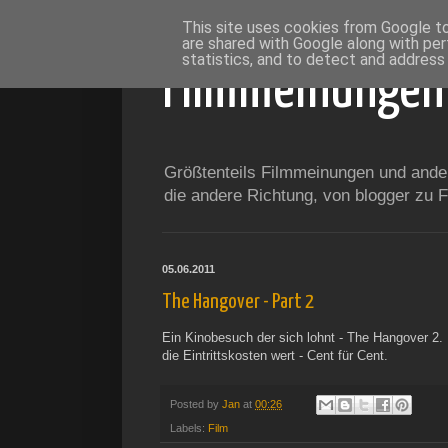
This site uses cookies from Google to 
are shared with Google along with per
statistics, and to detect and address
Filmmeinungen
Größtenteils Filmmeinungen und andere
die andere Richtung, von blogger zu
05.06.2011
The Hangover - Part 2
Ein Kinobesuch der sich lohnt - The Hangover 2. 
die Eintrittskosten wert - Cent für Cent.
Posted by
Jan
at
00:26
Labels:
Film