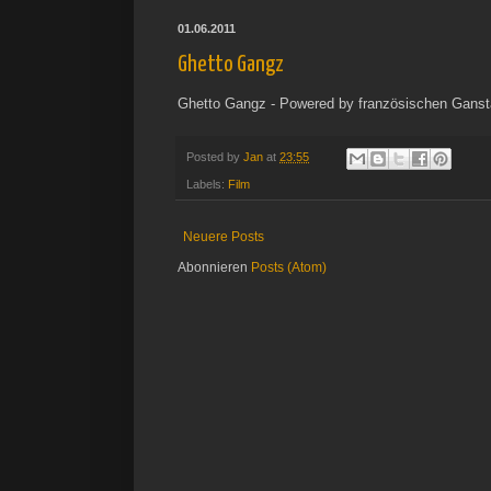
01.06.2011
Ghetto Gangz
Ghetto Gangz - Powered by französischen Ganst
Posted by
Jan
at
23:55
Labels:
Film
Neuere Posts
Abonnieren
Posts (Atom)