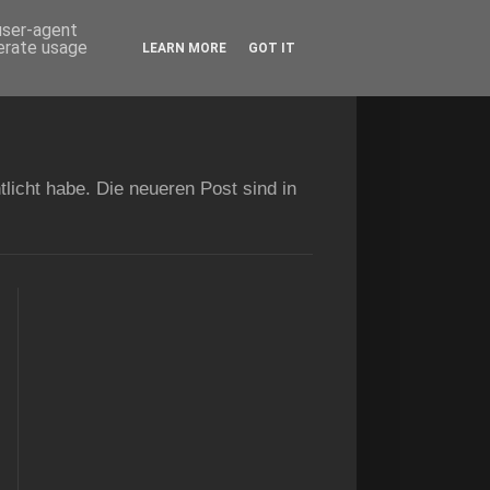
 user-agent
nerate usage
LEARN MORE
GOT IT
licht habe. Die neueren Post sind in