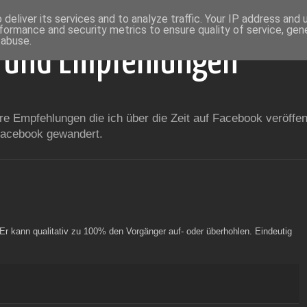
deliver its services and to analyze traffic. Your IP address and
formance and security metrics to ensure quality of service, ge
 abuse.
 und Empfehlungen
 Empfehlungen die ich über die Zeit auf Facebook veröffent
 Facebook gewandert.
Er kann qualitativ zu 100% den Vorgänger auf- oder überhohlen. Eindeutig