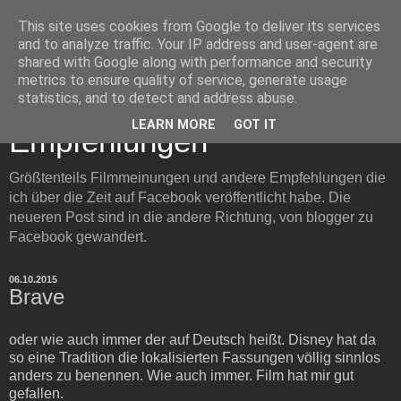
This site uses cookies from Google to deliver its services
and to analyze traffic. Your IP address and user-agent are
shared with Google along with performance and security
metrics to ensure quality of service, generate usage
Filmmeinungen und
statistics, and to detect and address abuse.
LEARN MORE
GOT IT
Empfehlungen
Größtenteils Filmmeinungen und andere Empfehlungen die
ich über die Zeit auf Facebook veröffentlicht habe. Die
neueren Post sind in die andere Richtung, von blogger zu
Facebook gewandert.
06.10.2015
Brave
oder wie auch immer der auf Deutsch heißt. Disney hat da
so eine Tradition die lokalisierten Fassungen völlig sinnlos
anders zu benennen. Wie auch immer. Film hat mir gut
gefallen.