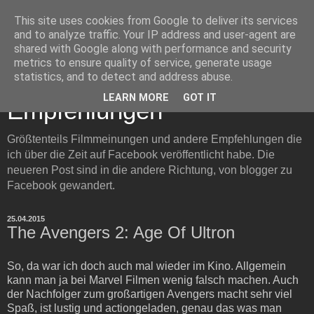
This site uses cookies from Google to deliver its services
and to analyze traffic. Your IP address and user-agent are
shared with Google along with performance and security
metrics to ensure quality of service, generate usage
Filmmeinungen und
statistics, and to detect and address abuse.
LEARN MORE
GOT IT
Empfehlungen
Größtenteils Filmmeinungen und andere Empfehlungen die
ich über die Zeit auf Facebook veröffentlicht habe. Die
neueren Post sind in die andere Richtung, von blogger zu
Facebook gewandert.
25.04.2015
The Avengers 2: Age Of Ultron
So, da war ich doch auch mal wieder im Kino. Allgemein
kann man ja bei Marvel Filmen wenig falsch machen. Auch
der Nachfolger zum großartigen Avengers macht sehr viel
Spaß, ist lustig und actiongeladen, genau das was man